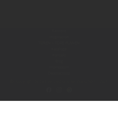
Karriere
Inspiration
TÜREN + TORE PLANEN
Kataloge
Kontakt
Blog
Impressum
Datenschutz
Copyright by bail Vertrieb und Service GmbH - 2026
In Kooperation mit dem