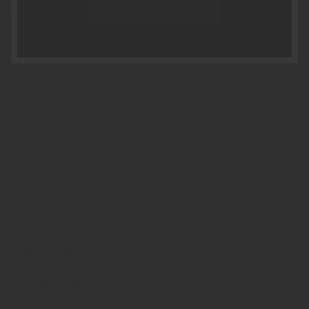
Griffwerk - Glastüren
Innentüren, Glastüren
Griffwerk
Türen
Glastüren