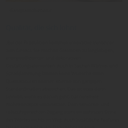
↑ Ganzglasschiebetür
Qualität, die sich lohnt
„Bei der Produktion kommen innovative Verfahren
zum Einsatz. Sie machen Glastüren zu langlebigen,
energieeffizienten und dekorativen
Gestaltungselementen. Auch in Sachen Wärme- und
Schalldämmung bleiben keine Wünsche offen.
Qualitätstüren können ebenso von gängigen
Standardmaßen abweichen. Das ist etwa dann
sinnvoll, wenn es darum geht, barrierefreie
Wohnkonzepte umzusetzen. Dem senioren- und
rollstuhlgerechten Zugang steht im wahrsten Sinne
des Wortes nichts im Weg. Auch zusätzliche Features
lassen sich einbauen. Dazu gehören etwa