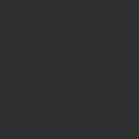
welchen Vertretern Wohn- und Gewerbeflächen
ausgestattet sein sollen – es kommt auf den
fachgerechten Einbau an. Wer die Montage in
Eigenregie durchführen will, der kann auf
Glasschiebetüren Komplettsets zurückgreifen. Diese
enthalten neben Türflügeln alle erforderlichen
Zubehörteile wie Beschläge, Schienen, Laufrollen und
Co.“
bail aus Torgau schließt ab: „Standardexemplare,
Schiebe- und Glastüren nach Maß haben eine
ausgesprochen hohe Qualität – sie sind äußerst
robust und halten den Alltagsbelastungen dauerhaft
stand. Sie bestehen aus Sicherheitsglas, das eine
Stärke von bis zu 15 Millimetern aufweist. Unfälle
durch Scherben sind nahezu ausgeschlossen.
Zerbricht oder springt Glas aus irgendeinem Grund,